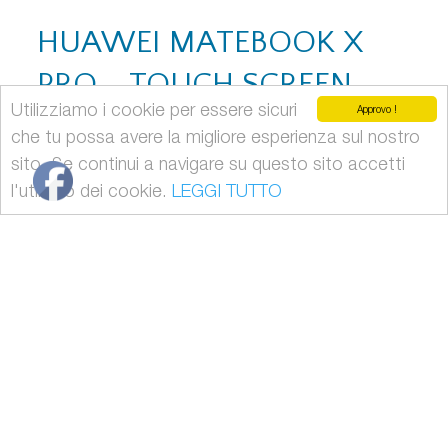
HUAWEI MATEBOOK X
PRO – TOUCH SCREEN
Utilizziamo i cookie per essere sicuri
Approvo !
che tu possa avere la migliore esperienza sul nostro
Notebook Intel Core i5-8250U Scheda Grafica Dedicata
GeForce MX150 Schermo 13.9″ LTPS Touch Screen con
sito. Se continui a navigare su questo sito accetti
risoluzione 3000 x 2000 pixels SSD Interno da 256 GB
l'utilizzo dei cookie.
LEGGI TUTTO
8 GB di RAM Huawei MateBook X Pro Huawei
MateBook X Pro è un laptop ultrasottile integrato con
processori Intel® Core™ i5 8250 di ottava generazione e
supporta la connessione […]