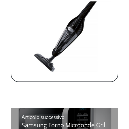
Navigazione
Articolo successivo
Samsung Forno Microonde Grill
Previous
articoli