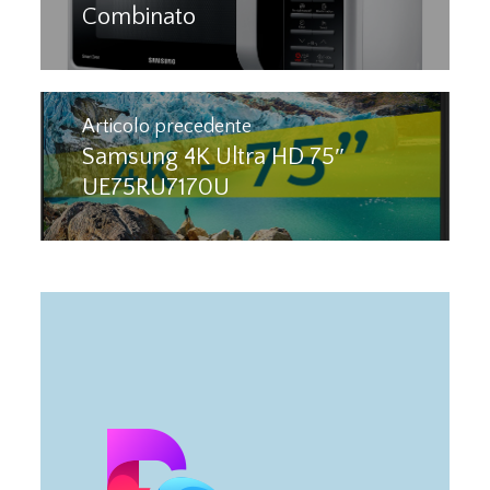
Combinato
post:
Articolo precedente
Samsung 4K Ultra HD 75″
Next
UE75RU7170U
post: